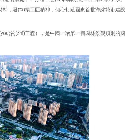
、新材料，發(fā)揚工匠精神，傾心打造國家首批海綿城市建設
ōu)質(zhì)工程），是中國一冶第一個園林景觀類別的國