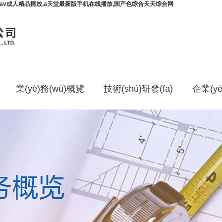
产av成人精品播放,a天堂最新版手机在线播放,国产色综合天天综合网
業(yè)務(wù)概覽
技術(shù)研發(fā)
企業(y