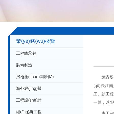
業(yè)務(wù)概覽
工程總承包
+
.
-
裝備制造
房地產(chǎn)開發(fā)
武青堤堤防
(qū)長江南
海外經(jīng)營
工。該工程由
工程設(shè)計
一體，以“延續
經(jīng)典工程
本工程首次