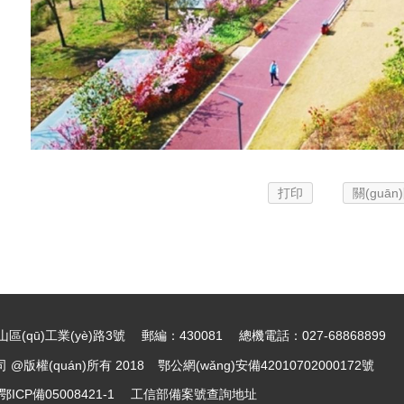
打印
關(guān
(qū)工業(yè)路3號
郵編：430081
總機電話：027-68868899
版權(quán)所有 2018
鄂公網(wǎng)安備42010702000172號
鄂ICP備05008421-1
工信部備案號查詢地址