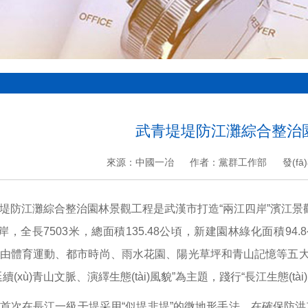
武青堤堤防江灘綜合整治
來源：中國一冶
作者：黨群工作部
發(f
江灘綜合整治園林景觀工程是武漢市打造“兩江四岸”濱江景觀的重
岸，全長7503米，總面積135.48公頃，新建園林綠化面積9
體育運動、都市時尚、雨水花園、陽光草坪和青山記憶等五大特色景觀區
(xù)青山文脈、演繹生態(tài)風貌”為主題，踐行“長江生態(t
在長江一級干堤采用“似堤非堤”的微地形手法，在確保防洪功能的