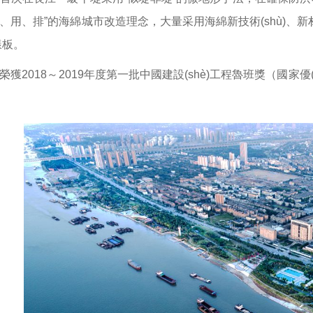
、凈、用、排”的海綿城市改造理念，大量采用海綿新技術(shù)
板。
018～2019年度第一批中國建設(shè)工程魯班獎（國家優(y