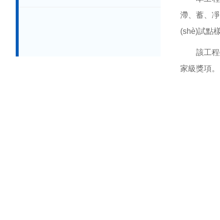
滯、蓄
(shè)試點樣
該工程榮獲2
家級獎項。